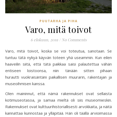
PUUTARHA JA PIHA
Varo, mitä toivot
6 elokuun, 2019
/
No Comments
Varo, mitä toivot, koska se voi toteutua, sanotaan. Se
tuntuu tätä nykyä käyvän toteen yhä useammin. Kun eilen
haaveilin siitä, että tätä paikkaa saisi palautettua vähän
entiseen loistoonsa, niin tänään sitten pihaan
hurautti vuokraisäntäni paikallisen muurarin, rakentajan ja
museoihmisen kanssa.
Olen maininnut, että nämä rakennukset ovat sellaista
kotimuseotasoa, ja samaa mieltä oli siis museomieskin.
Rakennukset ovat kulttuurihistoriallisesti arvokkaita, ja näitä
kannattaa kunnostaa ja ylläpitää. Hän oli täällä arvioimassa