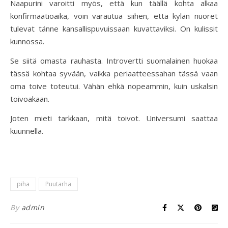
Naapurini varoitti myös, että kun täällä kohta alkaa
konfirmaatioaika, voin varautua siihen, että kylän nuoret
tulevat tänne kansallispuvuissaan kuvattaviksi. On kulissit
kunnossa.
Se siitä omasta rauhasta. Introvertti suomalainen huokaa
tässä kohtaa syvään, vaikka periaatteessahan tässä vaan
oma toive toteutui. Vähän ehkä nopeammin, kuin uskalsin
toivoakaan.
Joten mieti tarkkaan, mitä toivot. Universumi saattaa
kuunnella.
piha
Puutarha
By
admin