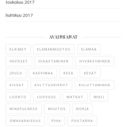
toukokuu 2017
huhtikuu 2017
AVAINSANAT
ELÄIMET
ELÄMÄNMUUTOS
ELÄMÄÄ
HEVOSET
HIDASTAMINEN
HYVÄKSYMINEN
JOULU
KASVIMAA
KESÄ
KEVÄT
KISSAT
KULTTUURIEROT
KULUTTAMINEN
LUONTO
LUOVUUS
MATKAT
MIELI
MINDFULNESS
MUUTOS
NORJA
OMAVARAISUUS
PIHA
PUUTARHA