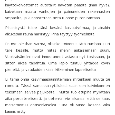
käyttökelvottomat autotallit navetan päästä (ihan hyvä),
kaivetaan maata vanhojen ja painuneiden rakennusten
ympäriltä, ja kunnostetaan tietä tuonne puron rantaan.
Pihaniitystä tulee tänä kesänä kaivuutyömaa, ja ainakin
alkukesän rauha häiriintyy. Piha täyttyy työmiehistä.
En nyt ole ihan varma, olisinko toivonut tätä rumbaa juuri
tälle kesälle, mutta mitäs menin aukaisemaan suuni.
Vuokraisäntäni ovat innostuneet asiasta nyt tosissaan, ja
sitten alkaa tapahtua. Oma lapio tuntuu yhtäkkiä kovin
pieneltä, ja vatukoiden käsin kitkeminen lapselliselta.
Ei tämä omia kasvimaasuunnitelmiani mitenkään muuta tai
romuta. Tässä samassa rytäkässä saan sen kaivinkoneen
tekemään selvää pajukosta. Mutta tuo etupiha myllätään
aika perusteellisesti, ja tietenkin vie aikansa, että se taas
maisemoituu entisenlaiseksi. Siinä oli viime kesänä aika
kaunis niitty.