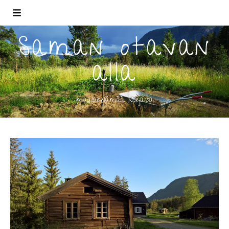
Saman otavan
alla
maalaiselämää norjassa