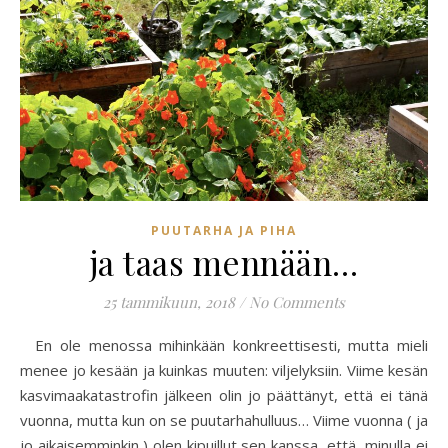
PUUTARHA JA PIHA
ja taas mennään…
25 tammikuun, 2018
/
No Comments
En ole menossa mihinkään konkreettisesti, mutta mieli
menee jo kesään ja kuinkas muuten: viljelyksiin. Viime kesän
kasvimaakatastrofin jälkeen olin jo päättänyt, että ei tänä
vuonna, mutta kun on se puutarhahulluus… Viime vuonna ( ja
jo aikaisemminkin ) olen kipuillut sen kanssa, että minulla ei