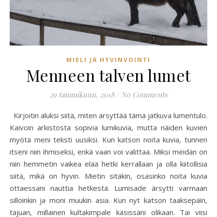
MIELI JA HYVINVOINTI
Menneen talven lumet
29 tammikuun, 2018
/
No Comments
Kirjoitin aluksi siitä, miten ärsyttää tämä jatkuva lumentulo.
Kaivoin arkistosta sopivia lumikuvia, mutta näiden kuvien
myötä meni teksti uusiksi. Kun katson noita kuvia, tunnen
itseni niin ihmiseksi, enkä vaan voi valittaa. Miksi meidän on
niin hemmetin vaikea elää hetki kerrallaan ja olla kiitollisia
siitä, mikä on hyvin. Mietin sitäkin, osasinko noita kuvia
ottaessani nauttia hetkestä. Lumisade ärsytti varmaan
silloinkin ja moni muukin asia. Kun nyt katson taaksepäin,
tajuan, millainen kultakimpale käsissäni olikaan. Tai viisi