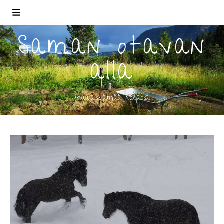
Saman otavan
alla
maalaiselämää norjassa