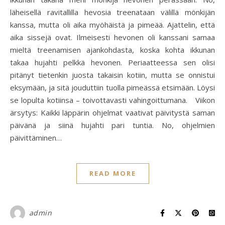
läheisellä ravitallilla hevosia treenataan välillä mönkijän
kanssa, mutta oli aika myöhäistä ja pimeää. Ajattelin, että
aika sissejä ovat. Ilmeisesti hevonen oli kanssani samaa
mieltä treenamisen ajankohdasta, koska kohta ikkunan
takaa hujahti pelkkä hevonen. Periaatteessa sen olisi
pitänyt tietenkin juosta takaisin kotiin, mutta se onnistui
eksymään, ja sitä jouduttiin tuolla pimeässä etsimään. Löysi
se lopulta kotiinsa – toivottavasti vahingoittumana. Viikon
ärsytys: Kaikki läppärin ohjelmat vaativat päivitystä saman
päivänä ja siinä hujahti pari tuntia. No, ohjelmien
päivittäminen…
READ MORE
admin