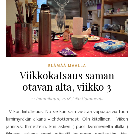
ELÄMÄÄ MAALLA
Viikkokatsaus saman
otavan alta, viikko 3
21 tammikuun, 2018
/
No Comments
Viikon kiitollisuus: No se kun sain viettää vapaapäiviä tuon
lumimyräkän aikana – ehdottomasti. Olin kiitollinen. Viikon
jännitys: Ihmettelin, kun äsken ( puoli kymmeneltä illalla )
ikkunan takana meni mönkijä hevonen perässään. No,