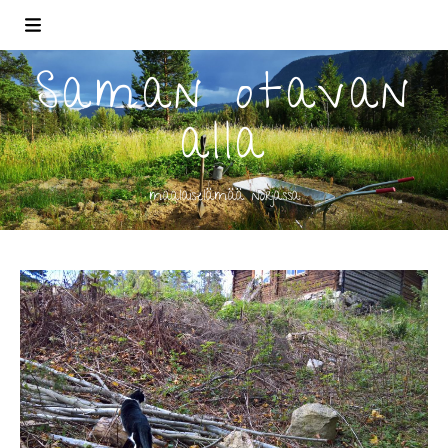
Saman otavan
alla
maalaiselämää norjassa