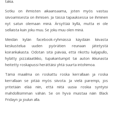
takia.
Sotku on ihmisten aikaansaama, joten myös vastuu
siivoamisesta on ihmisen. Ja tässä tapauksessa se ihminen
nyt satun olemaan minä. Ärsyttää kyllä, mutta ei ole
sellaista kuin joku muu. Se joku muu olen minä.
Meidän kylän facebook-ryhmässä käydään kiivasta
keskustelua uuden pyörätien reunaan jätetystä
koirankakasta. Odotan sitä päivää, että rikottu kaljapullo,
hylätty pizzalaatikko, tupakantumpit tai auton ikkunasta
heitetty roskapussi herättäisi yhtä suurta intohimoa.
Tämä maailma on roskattu roska kerrallaan ja roska
kerrallaan se pitää myös siivota. Ja vielä parempi, jos
yritetään elää niin, että niitä uusia roskia syntyisi
mahdollisimman vähän. Se on hyvä muistaa näin Black
Fridayn ja joulun alla.