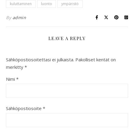
kuluttaminen
luonto
ympäristö
By
admin
LEAVE A REPLY
Sähköpostiosoitettasi ei julkaista.
Pakolliset kentät on
merkitty
*
Nimi
*
Sähköpostiosoite
*