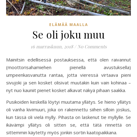
ELÄMÄÄ MAALLA
Se oli joku muu
16 marraskuun, 2018
/
No Comments
Mainitsin edellisessä postauksessa, että olen raivannut
(moottorisahamiehen pienellä avustuksella)
umpeenkasvanutta rantaa, jotta vieressä virtaava pieni
sivujoki ja sen kosket olisivat muutakin kuin vain kohinaa –
nyt nuo kauniit pienet kosket alkavat näkyä pihaan saakka.
Pusikoiden keskellä löytyi muutama yllätys. Se hieno yllätys
oli vanha kivimuuri, joka on rakennettu siihen silloin joskus,
kun tässä oli vielä mylly. Pihasta on laskenut tie myllylle. Se
ikävämpi yllätys oli sitten se, että tätä rinnettä on
sittemmin käytetty myös jonkin sortin kaatopaikkana.