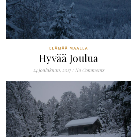
ELÄMÄÄ MAALLA
Hyvää Joulua
24 joulukuun, 2017
/
No Comments