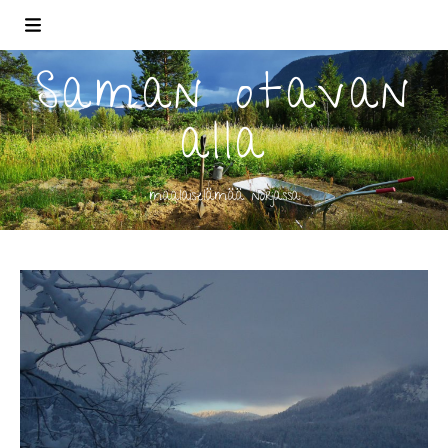
Saman otavan
alla
maalaiselämää norjassa