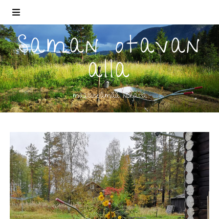
Saman otavan
alla
maalaiselämää norjassa