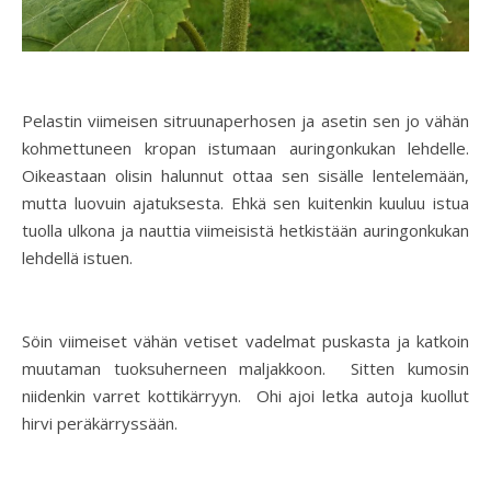
Pelastin viimeisen sitruunaperhosen ja asetin sen jo vähän
kohmettuneen kropan istumaan auringonkukan lehdelle.
Oikeastaan olisin halunnut ottaa sen sisälle lentelemään,
mutta luovuin ajatuksesta. Ehkä sen kuitenkin kuuluu istua
tuolla ulkona ja nauttia viimeisistä hetkistään auringonkukan
lehdellä istuen.
Söin viimeiset vähän vetiset vadelmat puskasta ja katkoin
muutaman tuoksuherneen maljakkoon. Sitten kumosin
niidenkin varret kottikärryyn. Ohi ajoi letka autoja kuollut
hirvi peräkärryssään.