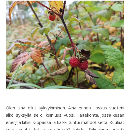
Olen aina ollut syksyihminen. Aina ennen. Joskus vuoteni
alkoi syksyllä, se oli kuin uusi vuosi. Taitekohta, jossa kesän
energia kihisi kropassa ja kaikki tuntui mahdolliselta. Kuulaat
syysaamut ja kahisevat värikkäät lehdet. Syksyinen sade ja