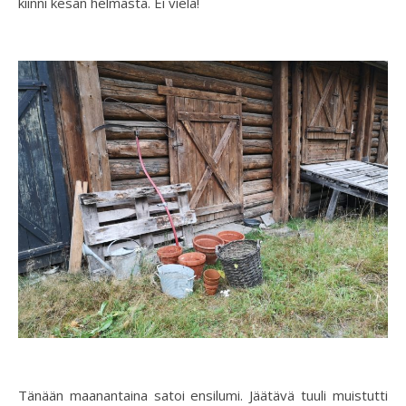
kiinni kesän helmasta. Ei vielä!
Tänään maanantaina satoi ensilumi. Jäätävä tuuli muistutti