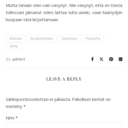
Mutta tänään olen vain väsynyt. Niin väsynyt, että en töistä
tullessani jaksanut edes laittaa tulta uuniin, vaan kääriydyin
huopaan tätä kirjoittamaan.
elämää
hyväksyminen
kasvimaa
Puutarha
syksy
By
admin
LEAVE A REPLY
Sähköpostiosoitettasi ei julkaista.
Pakolliset kentät on
merkitty
*
Nimi
*