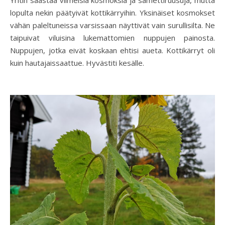
Yritin säästää viimeisiä kosmoksia ja samettiruusuja, mutta
lopulta nekin päätyivät kottikärryihin. Yksinäiset kosmokset
vähän paleltuneissa varsissaan näyttivät vain surullisilta. Ne
taipuivat viluisina lukemattomien nuppujen painosta.
Nuppujen, jotka eivät koskaan ehtisi aueta. Kottikärryt oli
kuin hautajaissaattue. Hyvästiti kesälle.