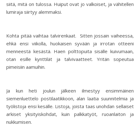
siitä, mitä on tulossa. Huiput ovat jo valkoiset, ja vähitellen
lumiraja siirtyy alemmaksi.
Kohta pitää vaihtaa talvirenkaat. Sitten jossain vaiheessa,
ehkä ensi viikolla, huokaisen syvään ja irrotan otteeni
menneestä kesästä. Haen polttopuita sisälle kuivumaan,
otan esille kynttilät ja talvivaatteet. Yritän sopeutua
pimeisiin aamuihin.
Ja kun heti joulun jälkeen ilmestyy ensimmäinen
siemenluettelo postilaatikkoon, alan laatia suunnitelmia ja
työlistoja ensi kesälle. Listoja, joista taas unohdan sellaiset
arkiset yksityiskohdat, kuin palkkatyöt, ruoanlaiton ja
nukkumisen.