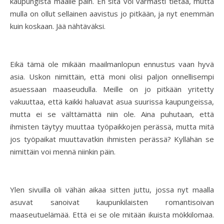
kaupungista maalle päin. En sitä voi varmasti tietää, mutta
mulla on ollut sellainen aavistus jo pitkään, ja nyt enemmän
kuin koskaan. Jää nähtäväksi.
Eikä tämä ole mikään maailmanlopun ennustus vaan hyvä
asia. Uskon nimittäin, että moni olisi paljon onnellisempi
asuessaan maaseudulla. Meille on jo pitkään yritetty
vakuuttaa, että kaikki haluavat asua suurissa kaupungeissa,
mutta ei se välttämättä niin ole. Aina puhutaan, että
ihmisten täytyy muuttaa työpaikkojen perässä, mutta mitä
jos työpaikat muuttavatkin ihmisten perässä? Kyllähän se
nimittäin voi mennä niinkin päin.
Ylen sivuilla oli vähän aikaa sitten juttu, jossa nyt maalla
asuvat sanoivat kaupunkilaisten romantisoivan
maaseutuelämää. Että ei se ole mitään ikuista mökkilomaa.