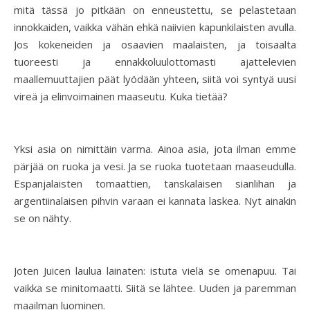
mitä tässä jo pitkään on enneustettu, se pelastetaan
innokkaiden, vaikka vähän ehkä naiivien kapunkilaisten avulla.
Jos kokeneiden ja osaavien maalaisten, ja toisaalta
tuoreesti ja ennakkoluulottomasti ajattelevien
maallemuuttajien päät lyödään yhteen, siitä voi syntyä uusi
vireä ja elinvoimainen maaseutu. Kuka tietää?
Yksi asia on nimittäin varma. Ainoa asia, jota ilman emme
pärjää on ruoka ja vesi. Ja se ruoka tuotetaan maaseudulla.
Espanjalaisten tomaattien, tanskalaisen sianlihan ja
argentiinalaisen pihvin varaan ei kannata laskea. Nyt ainakin
se on nähty.
Joten Juicen laulua lainaten: istuta vielä se omenapuu. Tai
vaikka se minitomaatti. Siitä se lähtee. Uuden ja paremman
maailman luominen.