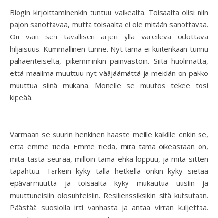
Blogin kirjoittaminenkin tuntuu vaikealta. Toisaalta olisi niin
pajon sanottavaa, mutta toisaalta ei ole mitään sanottavaa.
On vain sen tavallisen arjen yllä väreilevä odottava
hiljaisuus. Kummallinen tunne. Nyt tämä ei kuitenkaan tunnu
pahaenteiseltä, pikemminkin päinvastoin. Siitä huolimatta,
että maailma muuttuu nyt vääjäämättä ja meidän on pakko
muuttua siinä mukana. Monelle se muutos tekee tosi
kipeää.
Varmaan se suurin henkinen haaste meille kaikille onkin se,
että emme tiedä. Emme tiedä, mitä tämä oikeastaan on,
mitä tästä seuraa, milloin tämä ehkä loppuu, ja mitä sitten
tapahtuu. Tärkein kyky tällä hetkellä onkin kyky sietää
epävarmuutta ja toisaalta kyky mukautua uusiin ja
muuttuneisiin olosuhteisiin. Resilienssiksikin sitä kutsutaan.
Päästää suosiolla irti vanhasta ja antaa virran kuljettaa.