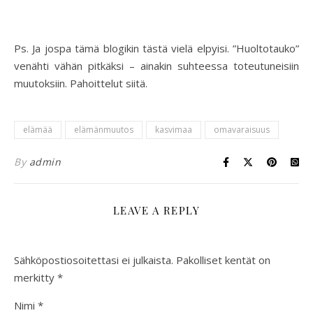
Ps. Ja jospa tämä blogikin tästä vielä elpyisi. ”Huoltotauko”
venähti vähän pitkäksi – ainakin suhteessa toteutuneisiin
muutoksiin. Pahoittelut siitä.
elämää
elämänmuutos
kasvimaa
omavaraisuus
By
admin
LEAVE A REPLY
Sähköpostiosoitettasi ei julkaista.
Pakolliset kentät on
merkitty
*
Nimi
*