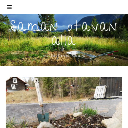
Saman otavan
alla
maalaiselämää norjassa