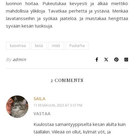
luonnon hoitaa. Pukeutukaa kevyesti ja älkää miettikö
mahdollisia ylikiloja. Tavatkaa perhettä ja ystäviä. Menkää
lavatansseihin ja syökää jäätelöä. Ja muistakaa hengittää
syvään kesän tuoksuja.
kasvimaa
kesä
mieli
Puutarha
By
admin
2 COMMENTS
SAILA
11 KESÄKUUN, 2023 AT 3:57 PM
VASTAA
Kuulostaa samantyyppiseltä kesän alulta kuin
täälläkin. Viileää on ollut, kylmät yöt, ja