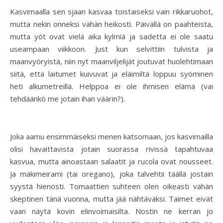
Kasvimaalla sen sjaan kasvaa toistaiseksi vain rikkaruohot,
mutta nekin onneksi vähän heikosti. Päivällä on paahteista,
mutta yöt ovat vielä aika kylmiä ja sadetta ei ole saatu
useampaan viikkoon. Just kun selvittiin tulvista ja
maanvyöryistä, niin nyt maanviljelijät joutuvat huolehtimaan
siitä, että laitumet kuivuvat ja eläimiltä loppuu syöminen
heti alkumetreillä. Helppoa ei ole ihmisen elämä (vai
tehdäänkö me jotain ihan väärin?).
Joka aamu ensimmäiseksi menen katsomaan, jos kasvimailla
olisi havaittavista jotain suorassa rivissä tapahtuvaa
kasvua, mutta ainoastaan salaatit ja rucola ovat nousseet.
Ja mäkimeirami (tai oregano), joka talvehtii täällä jostain
syystä hienosti. Tomaattien suhteen olen oikeasti vähän
skeptinen tänä vuonna, mutta jää nähtäväksi. Taimet eivät
vaan näytä kovin elinvoimaisilta. Nostin ne kerran jo