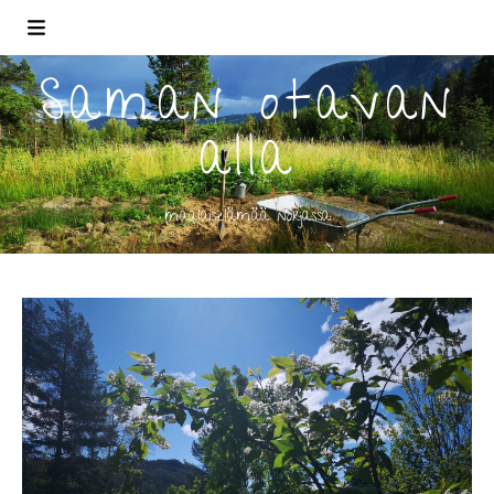
Saman otavan
alla
maalaiselämää norjassa