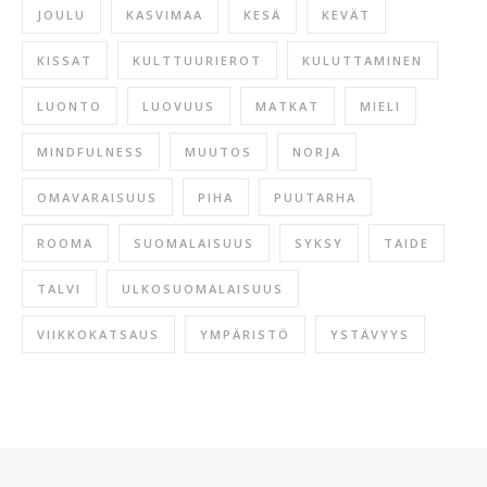
JOULU
KASVIMAA
KESÄ
KEVÄT
KISSAT
KULTTUURIEROT
KULUTTAMINEN
LUONTO
LUOVUUS
MATKAT
MIELI
MINDFULNESS
MUUTOS
NORJA
OMAVARAISUUS
PIHA
PUUTARHA
ROOMA
SUOMALAISUUS
SYKSY
TAIDE
TALVI
ULKOSUOMALAISUUS
VIIKKOKATSAUS
YMPÄRISTÖ
YSTÄVYYS