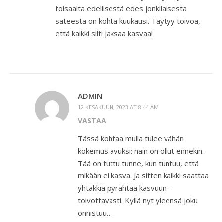
toisaalta edellisestä edes jonkilaisesta
sateesta on kohta kuukausi. Täytyy toivoa,
että kaikki silti jaksaa kasvaa!
ADMIN
12 KESÄKUUN, 2023 AT 8:44 AM
VASTAA
Tässä kohtaa mulla tulee vähän
kokemus avuksi: näin on ollut ennekin.
Tää on tuttu tunne, kun tuntuu, että
mikään ei kasva. Ja sitten kaikki saattaa
yhtäkkiä pyrähtää kasvuun –
toivottavasti. Kyllä nyt yleensä joku
onnistuu…