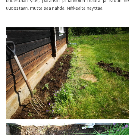
uudestaan ylös, paransin ja lannoitin maata ja istutin ne
uudestaan, mutta saa nähdä. Nihkeältä näyttää.