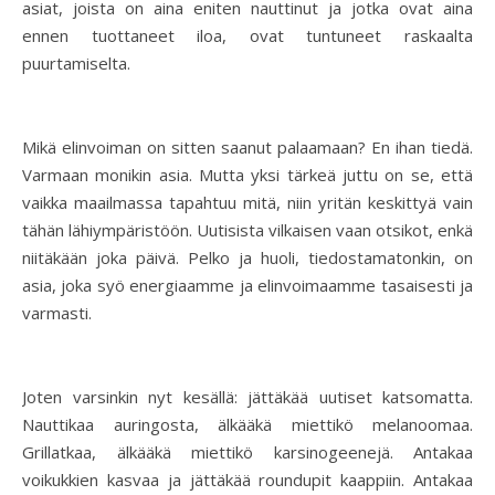
asiat, joista on aina eniten nauttinut ja jotka ovat aina
ennen tuottaneet iloa, ovat tuntuneet raskaalta
puurtamiselta.
Mikä elinvoiman on sitten saanut palaamaan? En ihan tiedä.
Varmaan monikin asia. Mutta yksi tärkeä juttu on se, että
vaikka maailmassa tapahtuu mitä, niin yritän keskittyä vain
tähän lähiympäristöön. Uutisista vilkaisen vaan otsikot, enkä
niitäkään joka päivä. Pelko ja huoli, tiedostamatonkin, on
asia, joka syö energiaamme ja elinvoimaamme tasaisesti ja
varmasti.
Joten varsinkin nyt kesällä: jättäkää uutiset katsomatta.
Nauttikaa auringosta, älkääkä miettikö melanoomaa.
Grillatkaa, älkääkä miettikö karsinogeenejä. Antakaa
voikukkien kasvaa ja jättäkää roundupit kaappiin. Antakaa