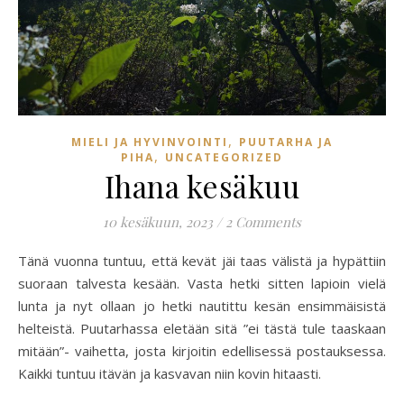
,
MIELI JA HYVINVOINTI
PUUTARHA JA
,
PIHA
UNCATEGORIZED
Ihana kesäkuu
10 kesäkuun, 2023
/
2 Comments
Tänä vuonna tuntuu, että kevät jäi taas välistä ja hypättiin
suoraan talvesta kesään. Vasta hetki sitten lapioin vielä
lunta ja nyt ollaan jo hetki nautittu kesän ensimmäisistä
helteistä. Puutarhassa eletään sitä ”ei tästä tule taaskaan
mitään”- vaihetta, josta kirjoitin edellisessä postauksessa.
Kaikki tuntuu itävän ja kasvavan niin kovin hitaasti.