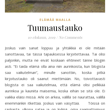
ELÄMÄÄ MAALLA
Tuumaustauko
10 elokuun, 2019
/
No Comments
Joskus vain sanat loppuu ja yhtäkkiä ei ole mitään
sanottavaa, tai tässä tapauksessa kirjoitettavaa. Tai olisi
paljonkin, mutta ne eivät koskaan ehtineet tänne blogiin
asti. ”Ei taida elämä olla aina niin aurinkoista, kun blogista
saa vaikutelman”, minulle sanottiin, koska pitkä
kirjoitustauko oli saanut miettimään. No, toivottavasti
blogista ei saa vaikutelmaa, että elämä olisi pelkkää
aurinkoa ja kauniita maisemia, koska eihän se sitä ole. Ei
vaikka eläisi missä. Arki on arkea, välillä se naurattaa, välillä
enemmänkin itkettää. Joskus vain väsyttää. Töissä on
raskasta, ulkona sataa ja on kylmä, oma saamattomuus