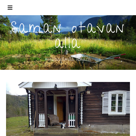
Saman otavan
alla
maalaiselämää norjassa