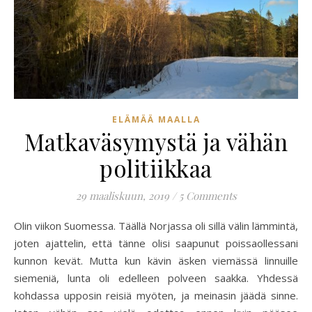
ELÄMÄÄ MAALLA
Matkaväsymystä ja vähän
politiikkaa
29 maaliskuun, 2019
/
5 Comments
Olin viikon Suomessa. Täällä Norjassa oli sillä välin lämmintä,
joten ajattelin, että tänne olisi saapunut poissaollessani
kunnon kevät. Mutta kun kävin äsken viemässä linnuille
siemeniä, lunta oli edelleen polveen saakka. Yhdessä
kohdassa upposin reisiä myöten, ja meinasin jäädä sinne.