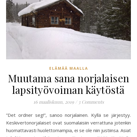
ELÄMÄÄ MAALLA
Muutama sana norjalaisen
lapsityövoiman käytöstä
16 maaliskuun, 2019
/
3 Comments
”Det ordner seg!”, sanoo norjalainen. Kyllä se järjestyy.
Keskivertonorjalaiset ovat suomalaisiin verrattuna jotenkin
huomattavasti huolettomampia, ei se ole niin justiinsa. Asiat