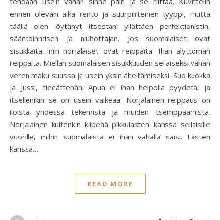
tehdään usein vähän sinne päin ja se riittää. Kuvittelin
ennen olevani aika rento ja suurpiirteinen tyyppi, mutta
täällä olen löytänyt itsestäni yllättäen perfektionistin,
sääntöihmisen ja niuhottajan. Jos suomalaiset ovat
sisukkaita, niin norjalaiset ovat reippaita. Ihan älyttömän
reippaita. Miellän suomalaisen sisukkuuden sellaiseksi vähän
veren maku suussa ja usein yksin äheltämiseksi. Suo kuokka
ja Jussi, tiedättehän. Apua ei ihan helpolla pyydetä, ja
itsellenikin se on usein vaikeaa. Norjalainen reippaus on
iloista yhdessä tekemistä ja muiden tsemppaamista.
Norjalainen kuitenkin kiipeää pikkulasten kanssa sellaisille
vuorille, mihin suomalaista ei ihan vähällä saisi. Lasten
kanssa…
READ MORE