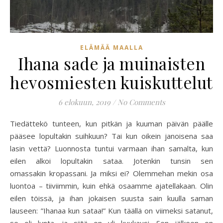
ELÄMÄÄ MAALLA
Ihana sade ja muinaisten
hevosmiesten kuiskuttelut
6 elokuun, 2019
/
No Comments
Tiedättekö tunteen, kun pitkän ja kuuman päivän päälle
pääsee lopultakin suihkuun? Tai kun oikein janoisena saa
lasin vettä? Luonnosta tuntui varmaan ihan samalta, kun
eilen alkoi lopultakin sataa. Jotenkin tunsin sen
omassakin kropassani. Ja miksi ei? Olemmehan mekin osa
luontoa – tiiviimmin, kuin ehkä osaamme ajatellakaan. Olin
eilen töissä, ja ihan jokaisen suusta sain kuulla saman
lauseen: ”Ihanaa kun sataa!” Kun täällä on viimeksi satanut,
se oli lunta, ja siitä on yli kuukausi. Sen jälkeen on